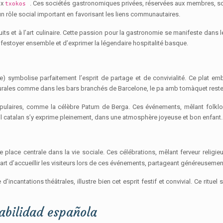
ux
. Ces sociétés gastronomiques privées, réservées aux membres, sont
txokos
 un rôle social important en favorisant les liens communautaires.
ts et à l’art culinaire. Cette passion pour la gastronomie se manifeste dans
festoyer ensemble et d’exprimer la légendaire hospitalité basque.
te) symbolise parfaitement l’esprit de partage et de convivialité. Ce plat em
urales comme dans les bars branchés de Barcelone, le pa amb tomàquet reste 
pulaires, comme la célèbre Patum de Berga. Ces événements, mêlant folklor
cueil catalan s’y exprime pleinement, dans une atmosphère joyeuse et bon enfant.
 place centrale dans la vie sociale. Ces célébrations, mêlant ferveur religi
art d’accueillir les visiteurs lors de ces événements, partageant généreuseme
ncantations théâtrales, illustre bien cet esprit festif et convivial. Ce ritue
iabilidad española