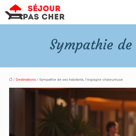
Sympathie de 
/
Destinations
/ Sympathie de ses habitants, l’espagne chaleureuse