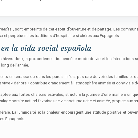
omerías
, sont empreints de cet esprit d’ouverture et de partage. Les communaut
x et perpétuent les traditions d’hospitalité si chères aux Espagnols.
 en la vida social española
s hivers doux, a profondément influencé le mode de vie et les interactions 
u long de l’année.
nts en terrasse ou dans les parcs. Il n’est pas rare de voir des familles et 
e vivre « dehors » contribue grandement à l’atmosphère animée et conviviale d
adaptée aux fortes chaleurs estivales, structure la journée d’une manière uni
calage horaire naturel favorise une vie nocturne riche et animée, propice aux r
rale. La luminosité et la chaleur encouragent une attitude positive et ouvert
 des Espagnols.