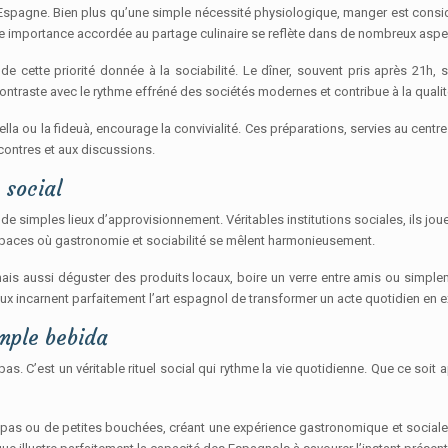
 en Espagne. Bien plus qu’une simple nécessité physiologique, manger est co
Cette importance accordée au partage culinaire se reflète dans de nombreux asp
 de cette priorité donnée à la sociabilité. Le dîner, souvent pris après 21h,
raste avec le rythme effréné des sociétés modernes et contribue à la qualit
 ou la fideuà, encourage la convivialité. Ces préparations, servies au centre 
contres et aux discussions.
 social
 simples lieux d’approvisionnement. Véritables institutions sociales, ils joue
spaces où gastronomie et sociabilité se mêlent harmonieusement.
s aussi déguster des produits locaux, boire un verre entre amis ou simplemen
x incarnent parfaitement l’art espagnol de transformer un acte quotidien en e
imple bebida
. C’est un véritable rituel social qui rythme la vie quotidienne. Que ce soit ap
 ou de petites bouchées, créant une expérience gastronomique et sociale c