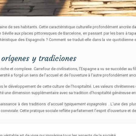
aine de ses habitants. Cette caractéristique culturelle profondément ancrée d
 de Séville aux places pittoresques de Barcelone, en passant par les bars à t
actéristique des Espagnols ? Comment se traduit-elle dans la vie quotidienne e
 orígenes y tradiciones
e riche et complexe. Carrefour de civilisations, l’Espagne a vu se succéder au 
iversité a forgé un sens de l’accueil et de l’ouverture à l’autre profondément an
ns le développement de cette culture de l’hospitalité. Les valeurs chrétiennes 
té une dimension supplémentaire avec sa tradition d’hospitalité généreuse en
aissance à des traditions d’accueil
typiquement espagnoles
. L’une des pl
onviviale. Cette pratique sociale reflète parfaitement l’esprit d’ouverture et d
n véritable art de vivre qui imprègne tous les aspects de la société.