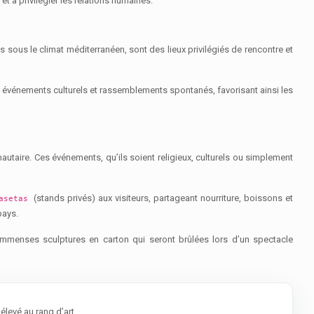
t à privilégier les relations humaines.
 sous le climat méditerranéen, sont des lieux privilégiés de rencontre et
s, événements culturels et rassemblements spontanés, favorisant ainsi les
taire. Ces événements, qu’ils soient religieux, culturels ou simplement
(stands privés) aux visiteurs, partageant nourriture, boissons et
asetas
pays.
 d’immenses sculptures en carton qui seront brûlées lors d’un spectacle
élevé au rang d’art.