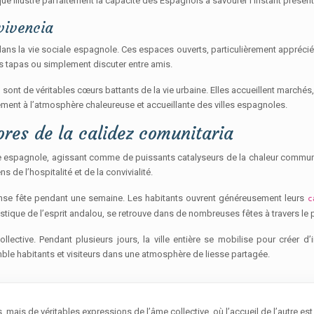
 illustre parfaitement la capacité des Espagnols à savourer l’instant présent e
vivencia
dans la vie sociale espagnole. Ces espaces ouverts, particulièrement appréciés
es tapas ou simplement discuter entre amis.
 sont de véritables cœurs battants de la vie urbaine. Elles accueillent marché
ndement à l’atmosphère chaleureuse et accueillante des villes espagnoles.
ores de la calidez comunitaria
ure espagnole, agissant comme de puissants catalyseurs de la chaleur communau
 de l’hospitalité et de la convivialité.
mense fête pendant une semaine. Les habitants ouvrent généreusement leurs
c
tique de l’esprit andalou, se retrouve dans de nombreuses fêtes à travers le 
ollective. Pendant plusieurs jours, la ville entière se mobilise pour créer
emble habitants et visiteurs dans une atmosphère de liesse partagée.
ais de véritables expressions de l’âme collective, où l’accueil de l’autre est 