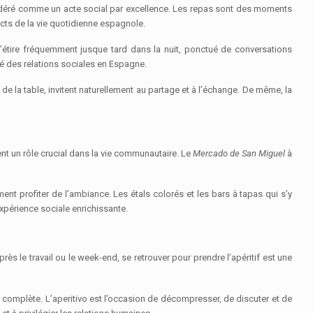
nsidéré comme un acte social par excellence. Les repas sont des moments
ects de la vie quotidienne espagnole.
 s’étire fréquemment jusque tard dans la nuit, ponctué de conversations
é des relations sociales en Espagne.
de la table, invitent naturellement au partage et à l’échange. De même, la
nt un rôle crucial dans la vie communautaire. Le
Mercado de San Miguel
à
t profiter de l’ambiance. Les étals colorés et les bars à tapas qui s’y
xpérience sociale enrichissante.
rès le travail ou le week-end, se retrouver pour prendre l’apéritif est une
omplète. L’aperitivo est l’occasion de décompresser, de discuter et de