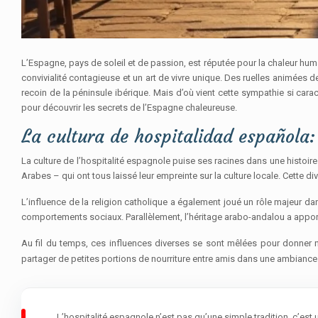
L’Espagne, pays de soleil et de passion, est réputée pour la chaleur hum
convivialité contagieuse et un art de vivre unique. Des ruelles animées
recoin de la péninsule ibérique. Mais d’où vient cette sympathie si car
pour découvrir les secrets de l’Espagne chaleureuse.
La cultura de hospitalidad española:
La culture de l’hospitalité espagnole puise ses racines dans une histoir
Arabes – qui ont tous laissé leur empreinte sur la culture locale. Cette d
L’influence de la religion catholique a également joué un rôle majeur da
comportements sociaux. Parallèlement, l’héritage arabo-andalou a appor
Au fil du temps, ces influences diverses se sont mêlées pour donner n
partager de petites portions de nourriture entre amis dans une ambiance c
L’hospitalité espagnole n’est pas qu’une simple tradition, c’est u