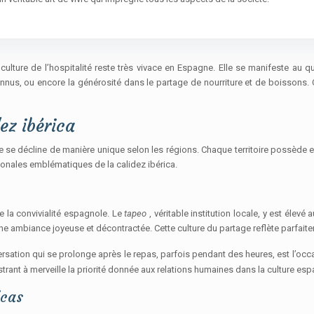
ulture de l’hospitalité reste très vivace en Espagne. Elle se manifeste au qu
nconnus, ou encore la générosité dans le partage de nourriture et de boisson
ez ibérica
e se décline de manière unique selon les régions. Chaque territoire possède e
ionales emblématiques de la calidez ibérica.
e la convivialité espagnole. Le
tapeo
, véritable institution locale, y est élev
e ambiance joyeuse et décontractée. Cette culture du partage reflète parfaite
sation qui se prolonge après le repas, parfois pendant des heures, est l’occ
lustrant à merveille la priorité donnée aux relations humaines dans la culture es
icas