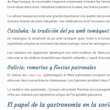
Au Pays basque, la convivialité s’exprime notamment à travers les fame
bons repas entre amis. Véritables institutions locales, les txokos jouent
La culture basque accorde une grande importance à la qualité des produi
Semana Grande de Saint-Sébastien. Ces célébrations sont l’occasion de 
Cataluña: la tradición del pa amb tomàquet
En Catalogne, la simplicité du
pa amb tomàquet
(pain frotté à la toma
ingrédients simples en moments de plaisir partagé. Dans les auberges r
Les Catalans ont également développé une riche tradition de fêtes po
retrouver et de célébrer ensemble leur identité culturelle. L’esprit d’ac
Galicia: romerías y fiestas patronales
En Galice, les
(pèlerinages) et fêtes patronales occupent une
romerías
retrouver dans une ambiance chaleureuse. Les Galiciens excellent dans l’
La tradition des
queimadas
, boisson alcoolisée flambée accompagnée d’i
offre aux visiteurs une expérience unique de l’hospitalité galicienne.
El papel de la gastronomía en la soc