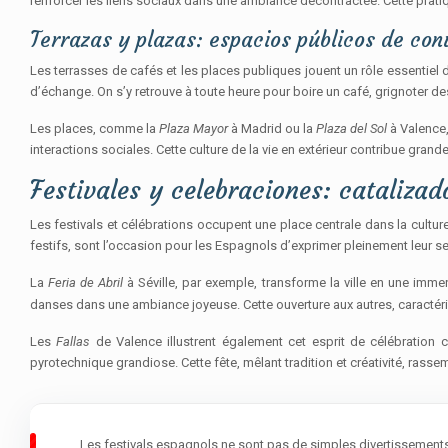
renforcer les liens sociaux dans une ambiance décontractée. Cette pratique
Terrazas y plazas: espacios públicos de con
Les terrasses de cafés et les places publiques jouent un rôle essentiel 
d’échange. On s’y retrouve à toute heure pour boire un café, grignoter d
Les places, comme la
Plaza Mayor
à Madrid ou la
Plaza del Sol
à Valence,
interactions sociales. Cette culture de la vie en extérieur contribue gra
Festivales y celebraciones: catalizad
Les festivals et célébrations occupent une place centrale dans la cult
festifs, sont l’occasion pour les Espagnols d’exprimer pleinement leur sens
La
Feria de Abril
à Séville, par exemple, transforme la ville en une im
danses dans une ambiance joyeuse. Cette ouverture aux autres, caractéris
Les
Fallas
de Valence illustrent également cet esprit de célébration c
pyrotechnique grandiose. Cette fête, mêlant tradition et créativité, rass
Les festivals espagnols ne sont pas de simples divertissements, m