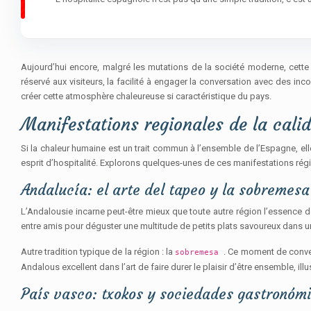
Aujourd’hui encore, malgré les mutations de la société moderne, cette c
réservé aux visiteurs, la facilité à engager la conversation avec des i
créer cette atmosphère chaleureuse si caractéristique du pays.
Manifestations regionales de la calid
Si la chaleur humaine est un trait commun à l’ensemble de l’Espagne, ell
esprit d’hospitalité. Explorons quelques-unes de ces manifestations rég
Andalucía: el arte del tapeo y la sobremesa
L’Andalousie incarne peut-être mieux que toute autre région l’essence d
entre amis pour déguster une multitude de petits plats savoureux dans un
Autre tradition typique de la région : la
. Ce moment de conver
sobremesa
Andalous excellent dans l’art de faire durer le plaisir d’être ensemble, il
País vasco: txokos y sociedades gastronóm