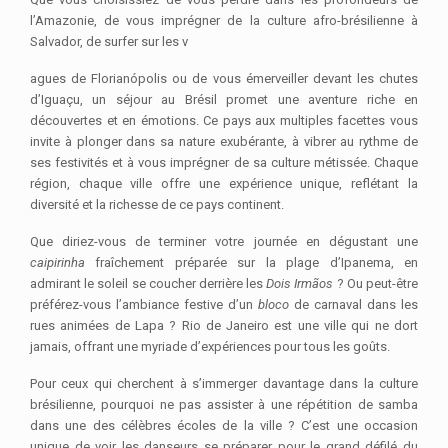
l’Amazonie, de vous imprégner de la culture afro-brésilienne à
Salvador, de surfer sur les v
agues de Florianópolis ou de vous émerveiller devant les chutes
d’Iguaçu, un séjour au Brésil promet une aventure riche en
découvertes et en émotions. Ce pays aux multiples facettes vous
invite à plonger dans sa nature exubérante, à vibrer au rythme de
ses festivités et à vous imprégner de sa culture métissée. Chaque
région, chaque ville offre une expérience unique, reflétant la
diversité et la richesse de ce pays continent.
Que diriez-vous de terminer votre journée en dégustant une
caipirinha
fraîchement préparée sur la plage d’Ipanema, en
admirant le soleil se coucher derrière les
Dois Irmãos
? Ou peut-être
préférez-vous l’ambiance festive d’un
bloco
de carnaval dans les
rues animées de Lapa ? Rio de Janeiro est une ville qui ne dort
jamais, offrant une myriade d’expériences pour tous les goûts.
Pour ceux qui cherchent à s’immerger davantage dans la culture
brésilienne, pourquoi ne pas assister à une répétition de samba
dans une des célèbres écoles de la ville ? C’est une occasion
unique de voir les danseurs se préparer pour le grand défilé du