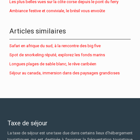
Les plus belles vues sur la côte corse depuis le pont du ferry
Ambiance festive et conviviale, le brésil vous envoûte
Articles similaires
Safari en afrique du sud, à la rencontre des big five
Spot de snorkeling réputé, explorez les fonds marins
Longues plages de sable blanc, le rêve caribéen
Séjour au canada, immersion dans des paysages grandioses
Taxe de séjour
La taxe de séjour est une taxe due dans certains lieux d'hébergement
touristiques qui est destinée à favoriser la fréquentation touristique