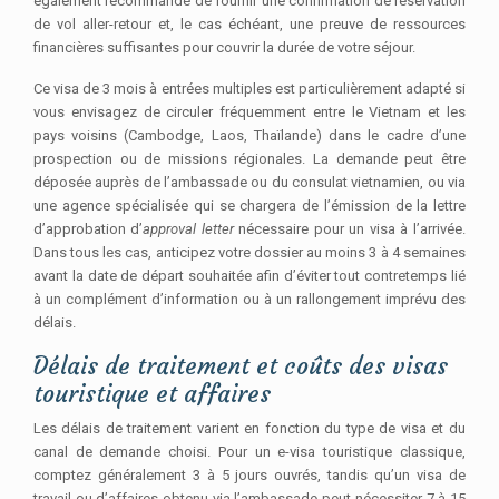
également recommandé de fournir une confirmation de réservation
de vol aller-retour et, le cas échéant, une preuve de ressources
financières suffisantes pour couvrir la durée de votre séjour.
Ce visa de 3 mois à entrées multiples est particulièrement adapté si
vous envisagez de circuler fréquemment entre le Vietnam et les
pays voisins (Cambodge, Laos, Thaïlande) dans le cadre d’une
prospection ou de missions régionales. La demande peut être
déposée auprès de l’ambassade ou du consulat vietnamien, ou via
une agence spécialisée qui se chargera de l’émission de la lettre
d’approbation d’
approval letter
nécessaire pour un visa à l’arrivée.
Dans tous les cas, anticipez votre dossier au moins 3 à 4 semaines
avant la date de départ souhaitée afin d’éviter tout contretemps lié
à un complément d’information ou à un rallongement imprévu des
délais.
Délais de traitement et coûts des visas
touristique et affaires
Les délais de traitement varient en fonction du type de visa et du
canal de demande choisi. Pour un e-visa touristique classique,
comptez généralement 3 à 5 jours ouvrés, tandis qu’un visa de
travail ou d’affaires obtenu via l’ambassade peut nécessiter 7 à 15