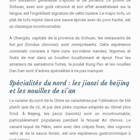
son utilisation généreuse d’épices et de piments. Le poivre de
Sichuan, avec son goût citronné et son effet anesthésiant sur la
langue, est l’ingrédient signature de cette cuisine. Le mapo tofu, un
plat de tofu mijoté dans une sauce épicée avec du porc haché, est
un classique incontournable.
À Chengdu, capitale de la province du Sichuan, les restaurants de
hot pot
(fondue chinoise) sont omniprésents. Cette expérience
conviviale consiste à faire cuire soi-même viandes, légumes et
fruits de mer dans un bouillon bouillonnant et épicé. Pour les
amateurs de sensations fortes, le poulet Kung Pao et les nouilles
Dan Dan sont d’autres spécialités à ne pas manquer.
Spécialités du nord : les jiaozi de beijing
et les nouilles de xi’an
La cuisine du nord de la Chine se caractérise par l’utilisation de blé
plutôt que de riz, et par des plats copieux adaptés au climat plus
froid. À Beijing, les jiaozi (raviolis) sont un incontournable,
particulièrement populaires pendant le Nouvel An chinois. Le
canard laqué de Pékin, servi avec des crêpes fines, des oignons
verts et de la sauce hoisin, est une expérience gastronomique à
part entière.