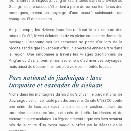
les minorités ethniques Zhuang et Yao. Situées dans la province du
Guangxi, ces terrasses s’étendent à perte de vue sur les flancs des
montagnes, créant un paysage d’une beauté saisissante qui
change au fil des saisons.
Au printemps, les rizières inondées reflètent le ciel comme des
miroirs. En été, le vert éclatant du riz en pleine croissance domine le
paysage. L’automne voit les terrasses se parer d’or lors de la
récolte, tandis que l’hiver peut offrir un spectacle enneigé rare dans
la région. Une randonnée à travers les villages traditionnels de
Ping’an ou Dazhai permet non seulement d’admirer ces paysages,
mais aussi de découvrir le mode de vie des minorités locales.
Parc national de jiuzhaigou : lacs
turquoise et cascades du sichuan
Niché dans les montagnes du nord du Sichuan, le parc national de
Jiuzhaigou est un véritable paradis terrestre. Ce site UNESCO abrite
une série de lacs aux eaux cristallines aux couleurs allant du
turquoise au bleu profond, entourés de forêts luxuriantes et de
cascades spectaculaires. La légende raconte que ces lacs seraient
nés de la chute d’un miroir magique offert par la déesse de la