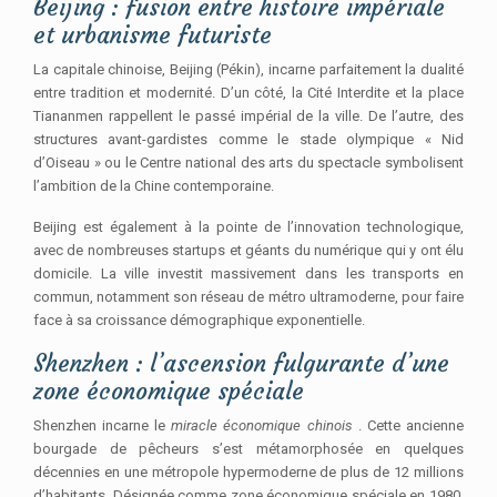
Beijing : fusion entre histoire impériale
et urbanisme futuriste
La capitale chinoise, Beijing (Pékin), incarne parfaitement la dualité
entre tradition et modernité. D’un côté, la Cité Interdite et la place
Tiananmen rappellent le passé impérial de la ville. De l’autre, des
structures avant-gardistes comme le stade olympique « Nid
d’Oiseau » ou le Centre national des arts du spectacle symbolisent
l’ambition de la Chine contemporaine.
Beijing est également à la pointe de l’innovation technologique,
avec de nombreuses startups et géants du numérique qui y ont élu
domicile. La ville investit massivement dans les transports en
commun, notamment son réseau de métro ultramoderne, pour faire
face à sa croissance démographique exponentielle.
Shenzhen : l’ascension fulgurante d’une
zone économique spéciale
Shenzhen incarne le
miracle économique chinois
. Cette ancienne
bourgade de pêcheurs s’est métamorphosée en quelques
décennies en une métropole hypermoderne de plus de 12 millions
d’habitants. Désignée comme zone économique spéciale en 1980,