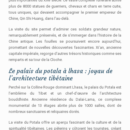
plus importantes du XXe siècle. Ce vaste complexe funéraire abrite
plus de 8000 statues de guerriers, chevaux et chars en terre cuite,
tous uniques, qui devaient accompagner le premier empereur de
Chine, Qin Shi Huang, dans l’au-delà.
La visite du site permet d’admirer ces soldats grandeur nature,
remarquablement préservés, et de s’immerger dans l’histoire de la
Chine antique. Les fouilles se poursuivent encore aujourd’hui,
promettant de nouvelles découvertes fascinantes. Xi’an, ancienne
capitale impériale, regorge d’autres trésors historiques comme ses
remparts et sa tour de la Cloche.
Le palais du potala à lhasa : joyau de
l’architecture tibétaine
Perché sur la Colline Rouge dominant Lhasa, le palais du Potala est
l’emblème du Tibet et un chef-d’œuvre de l’architecture
bouddhiste. Ancienne résidence du Dalaï-Lama, ce complexe
monumental de 13 étages abrite plus de 1000 salles, dont de
nombreux sanctuaires et reliquaires dorés.
La visite du Potala offre un aperçu fascinant de la culture et de la
spiritualité tibétaines. Les pèlerins y côtoient les touristes, créant