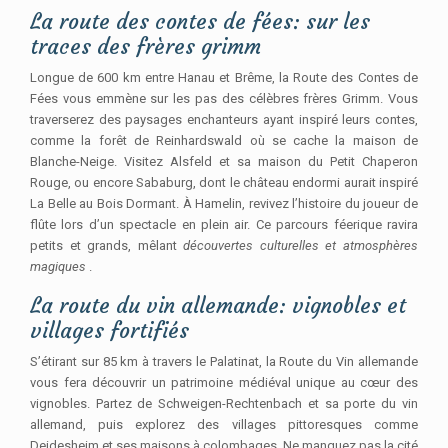
La route des contes de fées: sur les
traces des frères grimm
Longue de 600 km entre Hanau et Brême, la Route des Contes de
Fées vous emmène sur les pas des célèbres frères Grimm. Vous
traverserez des paysages enchanteurs ayant inspiré leurs contes,
comme la forêt de Reinhardswald où se cache la maison de
Blanche-Neige. Visitez Alsfeld et sa maison du Petit Chaperon
Rouge, ou encore Sababurg, dont le château endormi aurait inspiré
La Belle au Bois Dormant. À Hamelin, revivez l’histoire du joueur de
flûte lors d’un spectacle en plein air. Ce parcours féerique ravira
petits et grands, mêlant
découvertes culturelles et atmosphères
magiques
.
La route du vin allemande: vignobles et
villages fortifiés
S’étirant sur 85 km à travers le Palatinat, la Route du Vin allemande
vous fera découvrir un patrimoine médiéval unique au cœur des
vignobles. Partez de Schweigen-Rechtenbach et sa porte du vin
allemand, puis explorez des villages pittoresques comme
Deidesheim et ses maisons à colombages. Ne manquez pas la cité