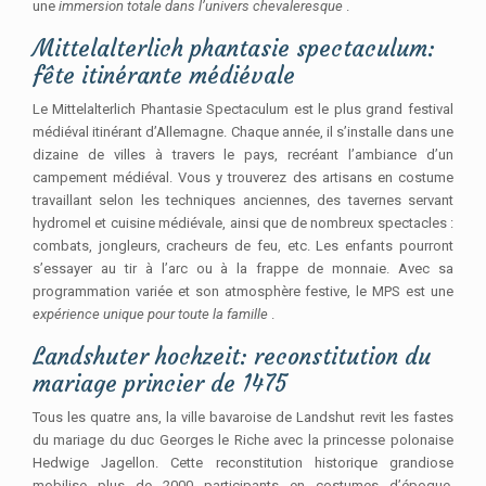
une
immersion totale dans l’univers chevaleresque
.
Mittelalterlich phantasie spectaculum:
fête itinérante médiévale
Le Mittelalterlich Phantasie Spectaculum est le plus grand festival
médiéval itinérant d’Allemagne. Chaque année, il s’installe dans une
dizaine de villes à travers le pays, recréant l’ambiance d’un
campement médiéval. Vous y trouverez des artisans en costume
travaillant selon les techniques anciennes, des tavernes servant
hydromel et cuisine médiévale, ainsi que de nombreux spectacles :
combats, jongleurs, cracheurs de feu, etc. Les enfants pourront
s’essayer au tir à l’arc ou à la frappe de monnaie. Avec sa
programmation variée et son atmosphère festive, le MPS est une
expérience unique pour toute la famille
.
Landshuter hochzeit: reconstitution du
mariage princier de 1475
Tous les quatre ans, la ville bavaroise de Landshut revit les fastes
du mariage du duc Georges le Riche avec la princesse polonaise
Hedwige Jagellon. Cette reconstitution historique grandiose
mobilise plus de 2000 participants en costumes d’époque.