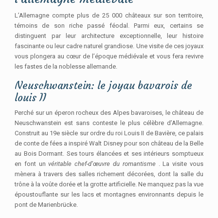
L’Allemagne compte plus de 25 000 châteaux sur son territoire,
témoins de son riche passé féodal. Parmi eux, certains se
distinguent par leur architecture exceptionnelle, leur histoire
fascinante ou leur cadre naturel grandiose. Une visite de ces joyaux
vous plongera au cœur de l’époque médiévale et vous fera revivre
les fastes de la noblesse allemande.
Neuschwanstein: le joyau bavarois de
louis II
Perché sur un éperon rocheux des Alpes bavaroises, le château de
Neuschwanstein est sans conteste le plus célèbre d’Allemagne.
Construit au 19e siècle sur ordre du roi Louis II de Bavière, ce palais
de conte de fées a inspiré Walt Disney pour son château de la Belle
au Bois Dormant. Ses tours élancées et ses intérieurs somptueux
en font un
véritable chef-d’œuvre du romantisme
. La visite vous
mènera à travers des salles richement décorées, dont la salle du
trône à la voûte dorée et la grotte artificielle. Ne manquez pas la vue
époustouflante sur les lacs et montagnes environnants depuis le
pont de Marienbrücke.