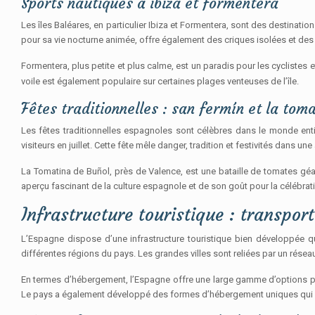
Sports nautiques à ibiza et formentera
Les îles Baléares, en particulier Ibiza et Formentera, sont des destinatio
pour sa vie nocturne animée, offre également des criques isolées et des p
Formentera, plus petite et plus calme, est un paradis pour les cyclistes 
voile est également populaire sur certaines plages venteuses de l’île.
Fêtes traditionnelles : san fermín et la tom
Les fêtes traditionnelles espagnoles sont célèbres dans le monde enti
visiteurs en juillet. Cette fête mêle danger, tradition et festivités dans u
La Tomatina de Buñol, près de Valence, est une bataille de tomates géa
aperçu fascinant de la culture espagnole et de son goût pour la célébrati
Infrastructure touristique : transpor
L’Espagne dispose d’une infrastructure touristique bien développée qu
différentes régions du pays. Les grandes villes sont reliées par un réseau
En termes d’hébergement, l’Espagne offre une large gamme d’options po
Le pays a également développé des formes d’hébergement uniques qui aj