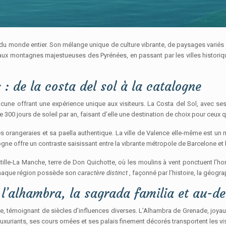
du monde entier. Son mélange unique de culture vibrante, de paysages variés
aux montagnes majestueuses des Pyrénées, en passant par les villes historiqu
 : de la costa del sol à la catalogne
acune offrant une expérience unique aux visiteurs. La Costa del Sol, avec se
 300 jours de soleil par an, faisant d’elle une destination de choix pour ceux 
s orangeraies et sa paella authentique. La ville de Valence elle-même est un m
ogne offre un contraste saisissant entre la vibrante métropole de Barcelone et l
tille-La Manche, terre de Don Quichotte, où les moulins à vent ponctuent l’ho
 Chaque région possède son
caractère distinct
, façonné par l’histoire, la géogra
: l’alhambra, la sagrada familia et au-de
pe, témoignant de siècles d’influences diverses. L’Alhambra de Grenade, joyau
luxuriants, ses cours ornées et ses palais finement décorés transportent les vi