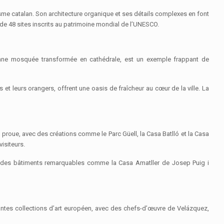
sme catalan. Son architecture organique et ses détails complexes en font
e 48 sites inscrits au patrimoine mondial de l’UNESCO.
enne mosquée transformée en cathédrale, est un exemple frappant de
et leurs orangers, offrent une oasis de fraîcheur au cœur de la ville. La
 proue, avec des créations comme le Parc Güell, la Casa Batlló et la Casa
isiteurs.
ve des bâtiments remarquables comme la Casa Amatller de Josep Puig i
ntes collections d’art européen, avec des chefs-d’œuvre de Velázquez,