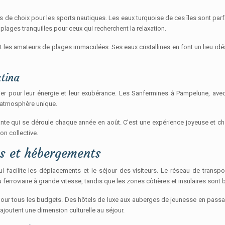
ns de choix pour les sports nautiques. Les eaux turquoise de ces îles sont parf
lages tranquilles pour ceux qui recherchent la relaxation.
et les amateurs de plages immaculées. Ses eaux cristallines en font un lieu idé
atina
er pour leur énergie et leur exubérance. Les Sanfermines à Pampelune, avec 
ne atmosphère unique.
nte qui se déroule chaque année en août. C’est une expérience joyeuse et chao
on collective.
ts et hébergements
i facilite les déplacements et le séjour des visiteurs. Le réseau de transpo
 ferroviaire à grande vitesse, tandis que les zones côtières et insulaires sont 
ur tous les budgets. Des hôtels de luxe aux auberges de jeunesse en passant
outent une dimension culturelle au séjour.