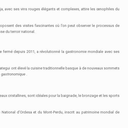
ja, avec ses vins rouges élégants et complexes, attire les œnophiles du
roposent des visites fascinantes où l’on peut observer le processus de
se du terroir national.
que fermé depuis 2011, a révolutionné la gastronomie mondiale avec ses
tegui ont élevé la cuisine traditionnelle basque à de nouveaux sommets
e gastronomique
.
eaux cristallines, sont idéales pour la baignade, le bronzage et les sports
rc National d’Ordesa et du Mont-Perdu, inscrit au patrimoine mondial de