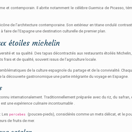
rne et contemporain. Il abrite notamment le célèbre
Guernica
de Picasso, tém
ne de l’architecture contemporaine. Son extérieur en titane ondulé contraste av
à faire de l’Espagne une destination culturelle de premier plan.
x étoiles michelin
sité et sa qualité. Des tapas décontractés aux restaurants étoilés Michelin, 
 frais et de qualité, souvent issus de l’agriculture locale.
t emblématiques de la culture espagnole du partage et de la convivialité. Chaqu
 de la découverte gastronomique une partie intégrante du voyage en Espagne.
s
 connu internationalement. Traditionnellement préparée avec du riz, du safran, 
a est une
expérience culinaire incontournable
.
r. Les
(pouces-pieds), considérés comme un mets délicat, et le poulp
percebes
urs de fruits de mer.