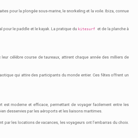
aites pour la plongée sous-marine, le snorkeling et la voile. Ibiza, connue
al pour le paddle et le kayak. La pratique du
et de la planche à
kitesurf
leur célèbre course de taureaux, attirent chaque année des milliers de
tique qui attire des participants du monde entier. Ces fêtes offrent un
rt est moderne et efficace, permettant de voyager facilement entre les
bien desservies par les aéroports et les liaisons maritimes.
 par les locations de vacances, les voyageurs ont l’embarras du choix.