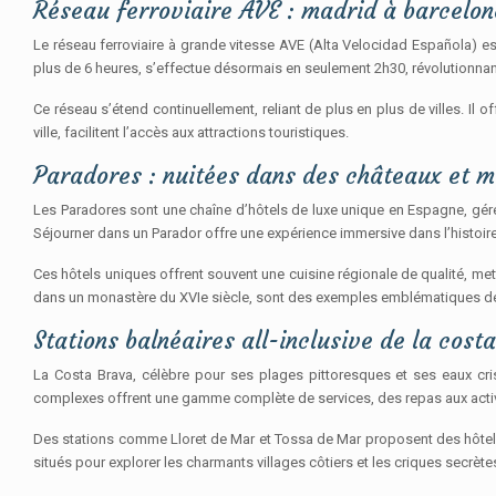
Réseau ferroviaire AVE : madrid à barcelo
Le réseau ferroviaire à grande vitesse AVE (Alta Velocidad Española) est
plus de 6 heures, s’effectue désormais en seulement 2h30, révolutionnant
Ce réseau s’étend continuellement, reliant de plus en plus de villes. Il
ville, facilitent l’accès aux attractions touristiques.
Paradores : nuitées dans des châteaux et m
Les Paradores sont une chaîne d’hôtels de luxe unique en Espagne, géré
Séjourner dans un Parador offre une expérience immersive dans l’histoire
Ces hôtels uniques offrent souvent une cuisine régionale de qualité, met
dans un monastère du XVIe siècle, sont des exemples emblématiques de
Stations balnéaires all-inclusive de la cost
La Costa Brava, célèbre pour ses plages pittoresques et ses eaux cris
complexes offrent une gamme complète de services, des repas aux activit
Des stations comme Lloret de Mar et Tossa de Mar proposent des hôtels
situés pour explorer les charmants villages côtiers et les criques secrè