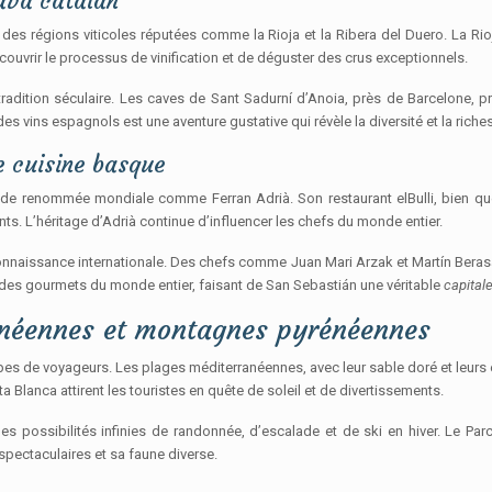
cava catalan
es régions viticoles réputées comme la Rioja et la Ribera del Duero. La Rio
couvrir le processus de vinification et de déguster des crus exceptionnels.
radition séculaire. Les caves de Sant Sadurní d’Anoia, près de Barcelone, p
es vins espagnols est une aventure gustative qui révèle la diversité et la riches
e cuisine basque
fs de renommée mondiale comme Ferran Adrià. Son restaurant elBulli, bien 
ts. L’héritage d’Adrià continue d’influencer les chefs du monde entier.
nnaissance internationale. Des chefs comme Juan Mari Arzak et Martín Berasa
ent des gourmets du monde entier, faisant de San Sebastián une véritable
capital
rranéennes et montagnes pyrénéennes
types de voyageurs. Les plages méditerranéennes, avec leur sable doré et leurs 
lanca attirent les touristes en quête de soleil et de divertissements.
es possibilités infinies de randonnée, d’escalade et de ski en hiver. Le Pa
pectaculaires et sa faune diverse.