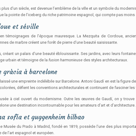
s plus d’un siècle, est devenue l’emblème de la ville et un symbole du moderni
e la pointe de l’iceberg du riche patrimoine espagnol, qui compte pas moins d
oue et séville
che en témoignages de l’époque mauresque. La Mezquita de Cordoue, anci
onnes de marbre créent une forêt de pierre d’une beauté saisissante.
 créant un palais d’une beauté éblouissante. Ses jardins, avec leurs fontaines 
age urbain et témoigne de la
fusion harmonieuse
des styles architecturaux.
e gràcia à barcelone
issé une empreinte indélébile sur Barcelone. Antoni Gaudí en est la figure de
lorées, défient les conventions architecturales et continuent de fasciner les v
e musée à ciel ouvert du modernisme. Outre les œuvres de Gaudí, on y trou
elone une destination incontournable pour les amateurs d’art et d’architecture.
a sofía et guggenheim bilbao
Le Musée du Prado à Madrid, fondé en 1819, possède l’une des plus importa
re de l’art espagnol et européen.