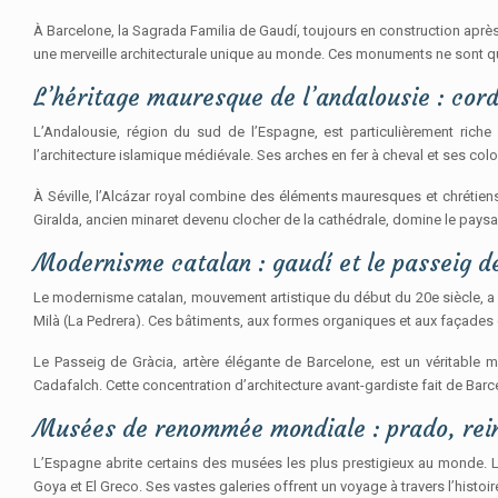
À Barcelone, la Sagrada Familia de Gaudí, toujours en construction aprè
une merveille architecturale unique au monde. Ces monuments ne sont qu
L’héritage mauresque de l’andalousie : cord
L’Andalousie, région du sud de l’Espagne, est particulièrement ri
l’architecture islamique médiévale. Ses arches en fer à cheval et ses col
À Séville, l’Alcázar royal combine des éléments mauresques et chrétiens,
Giralda, ancien minaret devenu clocher de la cathédrale, domine le pays
Modernisme catalan : gaudí et le passeig d
Le modernisme catalan, mouvement artistique du début du 20e siècle, a la
Milà (La Pedrera). Ces bâtiments, aux formes organiques et aux façades co
Le Passeig de Gràcia, artère élégante de Barcelone, est un véritabl
Cadafalch. Cette concentration d’architecture avant-gardiste fait de Barc
Musées de renommée mondiale : prado, rein
L’Espagne abrite certains des musées les plus prestigieux au monde. 
Goya et El Greco. Ses vastes galeries offrent un voyage à travers l’histoi