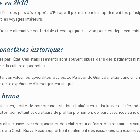
ne en 2h30
 l’un des plus développés d’Europe. Il permet de relier rapidement les princip
 les voyages intérieurs.
 offre une alternative confortable et écologique à l’avion pour les déplaceme
onastères historiques
e par l’État. Ces établissements sont souvent situés dans des bâtiments his
 et la culture espagnoles.
tant en valeur les spécialités locales. Le Parador de Granada, situé dans un a
 cette expérience d’hébergement unique.
a brava
tallines, abrite de nombreuses stations balnéaires all-inclusive qui répo
és, permettant aux visiteurs de profiter pleinement de leurs vacances sans s
 all-inclusive avec des piscines, des clubs pour enfants, des restaurants va
tes de la Costa Brava. Beaucoup offrent également des
excursions organisées
ve