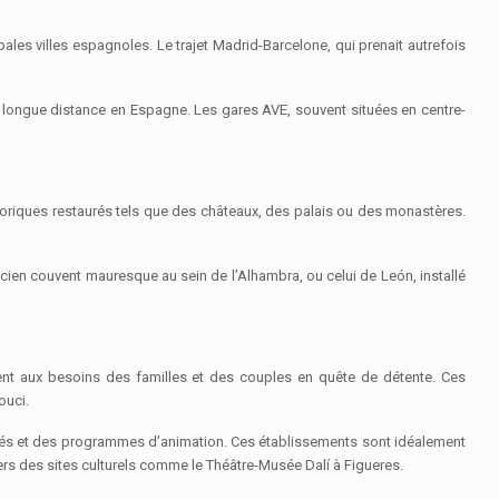
ales villes espagnoles. Le trajet Madrid-Barcelone, qui prenait autrefois
nts longue distance en Espagne. Les gares AVE, souvent situées en centre-
toriques restaurés tels que des châteaux, des palais ou des monastères.
ncien couvent mauresque au sein de l’Alhambra, ou celui de León, installé
ndent aux besoins des familles et des couples en quête de détente. Ces
ouci.
riés et des programmes d’animation. Ces établissements sont idéalement
rs des sites culturels comme le Théâtre-Musée Dalí à Figueres.