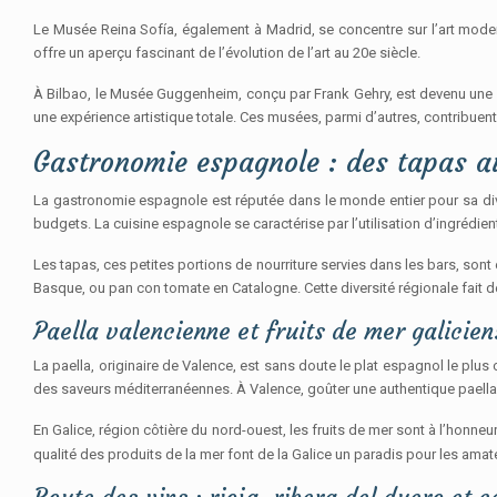
Le Musée Reina Sofía, également à Madrid, se concentre sur l’art mode
offre un aperçu fascinant de l’évolution de l’art au 20e siècle.
À Bilbao, le Musée Guggenheim, conçu par Frank Gehry, est devenu une icô
une expérience artistique totale. Ces musées, parmi d’autres, contribuent 
Gastronomie espagnole : des tapas au
La gastronomie espagnole est réputée dans le monde entier pour sa diver
budgets. La cuisine espagnole se caractérise par l’utilisation d’ingrédients
Les tapas, ces petites portions de nourriture servies dans les bars, son
Basque, ou pan con tomate en Catalogne. Cette diversité régionale fait
Paella valencienne et fruits de mer galicien
La paella, originaire de Valence, est sans doute le plat espagnol le plus
des saveurs méditerranéennes. À Valence, goûter une authentique paell
En Galice, région côtière du nord-ouest, les fruits de mer sont à l’honneu
qualité des produits de la mer font de la Galice un paradis pour les amate