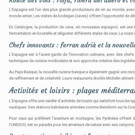
Route des vins : rioja, ribera del duero et 
L’Espagne est l’un des plus grands producteurs de vin au monde, avec d
monde entier. Les visites de bodegas (caves) offrent l’opportunité de dé
En Catalogne, la production de cava, vin mousseux espagnol, est une t
fermentation en bouteille et déguster différents styles de cava. La route d
Chefs innovants : ferran adrià et la nouvell
L’Espagne est à l’avant-garde de l’innovation culinaire, avec des che
techniques de cuisine moléculaire et son approche créative des ingrédien
Au Pays Basque, la nouvelle cuisine basque a également gagné une reco
de raffinement et de créativité. Leurs restaurants étoilés Michelin attir
Activités et loisirs : plages médite
L’Espagne offre une variété d’activités de loisirs qui satisfont tous les 
nautiques. Des stations balnéaires animées comme Benidorm sur la Costa B
Pour ceux qui préfèrent l’aventure en montagne, les Pyrénées offrent d
l’UNESCO, est un paradis pour les amateurs de nature avec ses canyons s