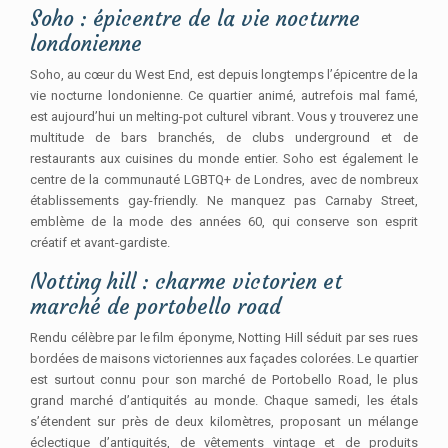
Soho : épicentre de la vie nocturne
londonienne
Soho, au cœur du West End, est depuis longtemps l’épicentre de la
vie nocturne londonienne. Ce quartier animé, autrefois mal famé,
est aujourd’hui un melting-pot culturel vibrant. Vous y trouverez une
multitude de bars branchés, de clubs underground et de
restaurants aux cuisines du monde entier. Soho est également le
centre de la communauté LGBTQ+ de Londres, avec de nombreux
établissements gay-friendly. Ne manquez pas Carnaby Street,
emblème de la mode des années 60, qui conserve son esprit
créatif et avant-gardiste.
Notting hill : charme victorien et
marché de portobello road
Rendu célèbre par le film éponyme, Notting Hill séduit par ses rues
bordées de maisons victoriennes aux façades colorées. Le quartier
est surtout connu pour son marché de Portobello Road, le plus
grand marché d’antiquités au monde. Chaque samedi, les étals
s’étendent sur près de deux kilomètres, proposant un mélange
éclectique d’antiquités, de vêtements vintage et de produits